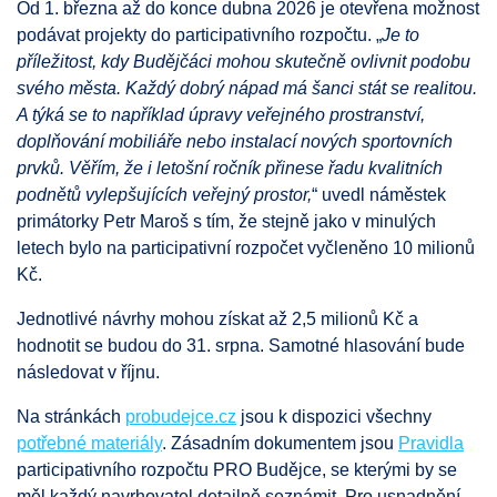
Od 1. března až do konce dubna 2026 je otevřena možnost
podávat projekty do participativního rozpočtu. „
Je to
příležitost, kdy Budějčáci mohou skutečně ovlivnit podobu
svého města. Každý dobrý nápad má šanci stát se realitou.
A týká se to například úpravy veřejného prostranství,
doplňování mobiliáře nebo instalací nových sportovních
prvků. Věřím, že i letošní ročník přinese řadu kvalitních
podnětů vylepšujících veřejný prostor,
“ uvedl náměstek
primátorky Petr Maroš s tím, že stejně jako v minulých
letech bylo na participativní rozpočet vyčleněno 10 milionů
Kč.
Jednotlivé návrhy mohou získat až 2,5 milionů Kč a
hodnotit se budou do 31. srpna. Samotné hlasování bude
následovat v říjnu.
Na stránkách
probudejce.cz
jsou k dispozici všechny
potřebné materiály
. Zásadním dokumentem jsou
Pravidla
participativního rozpočtu PRO Budějce, se kterými by se
měl každý navrhovatel detailně seznámit. Pro usnadnění