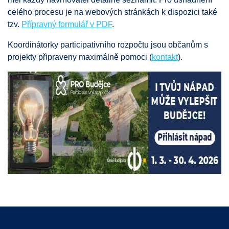
celého procesu je na webových stránkách k dispozici také
tzv.
Přípravný formulář v PDF
.
Koordinátorky participativního rozpočtu jsou občanům s
projekty připraveny maximálně pomoci (
kontakt
).
Souhlas s nastavením cookies
Cookies jsou malé soubory, do kterých webové
stránky mohou ukládat informace o vaší aktivitě a
preferencích. Používají se například k tomu, aby si
prohlížeč zapamatoval Vaše přihlášení nebo aby se
uložila Vaše volba v tomto okně.