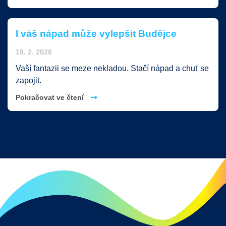
shromažďují informace za účelem přizpůsobení
nabízené reklamy zájmům zákazníka, propojení se
sociální sítí atd.
I váš nápad může vylepšit Budějce
18. 2. 2026
Uložit nastavení
Vaší fantazii se meze nekladou. Stačí nápad a chuť se
zapojit.
Přijmout vše
Pokračovat ve čtení