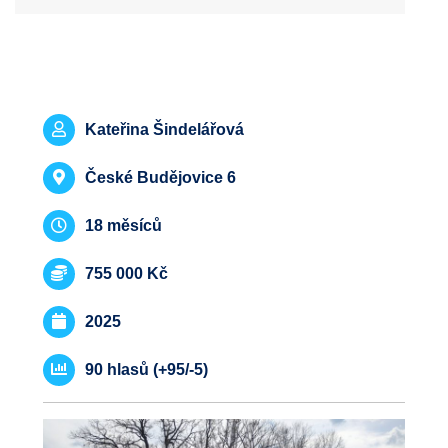
Kateřina Šindelářová
České Budějovice 6
18 měsíců
755 000 Kč
2025
Souhlas s nastavením cookies
Cookies jsou malé soubory, do kterých webové
90 hlasů (+95/-5)
stránky mohou ukládat informace o vaší aktivitě a
preferencích. Používají se například k tomu, aby si
prohlížeč zapamatoval Vaše přihlášení nebo aby se