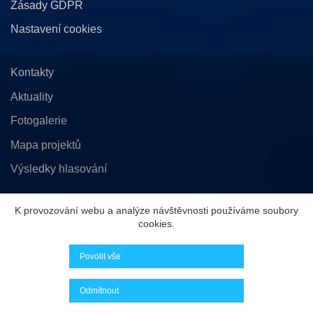
Zásady GDPR
Nastavení cookies
Kontakty
Aktuality
Fotogalerie
Mapa projektů
Výsledky hlasování
K provozování webu a analýze návštěvnosti používáme soubory
Statutární město České Budějovice
cookies.
nám. Přemysla Otakara II. 1/1
370 92 České Budějovice
Povolit vše
IČ: 00244732, DIČ: CZ00244732
Odmítnout