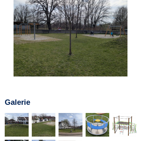
uložila Vaše volba v tomto okně.
Nezbytné cookies
Nezbytné cookies pomáhají, aby byla webová stránka
použitelná tak, že umožní základní funkce jako
navigace stránky a přístup k zabezpečeným sekcím
webové stránky. Webová stránka nemůže správně
fungovat bez těchto cookies.
Statistické cookies
Statistické cookies pomáhají majitelům webových
Galerie
stránek, aby porozuměli, jak návštěvníci používají
webové stránky. Anonymně sbírají a sdělují informace.
Marketingové cookies