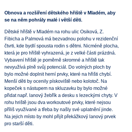
Obnova a rozšíření dětského hřiště v Mladém, aby
se na něm pohrály malé i větší děti.
Dětské hřiště v Mladém na rohu ulic Osiková, Z.
Fibicha a Palmová má bezvadnou polohu v rezidenční
čtvrti, kde bydlí spousta rodin s dětmi. Nicméně plocha,
která je pro hřiště vyhrazená, je z velké části prázdná.
Vybavení hřiště je poměrně skromné a hřiště tak
nevyužívá plně svůj potenciál. Do volných ploch by
bylo možné doplnit herní prvky, které na hřišti chybí.
Menší děti by ocenily pískoviště nebo kolotoč. Na
kopeček s nástupem na skluzavku by bylo možné
přidat např. lanový žebřík a desku s lezeckými chyty. V
rohu hriště jsou dva workoutové prvky, které nejsou
příliš využívané a třeba by našly své uplatnění jinde.
Na jejich místo by mohl přijít překážkový lanový prvek
pro starší děti.