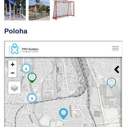
Marketingové cookies shromažďují osobní údaje o
uživateli z marketingového hlediska. Např.
shromažďují informace za účelem přizpůsobení
nabízené reklamy zájmům zákazníka, propojení se
sociální sítí atd.
Poloha
Uložit nastavení
Přijmout vše