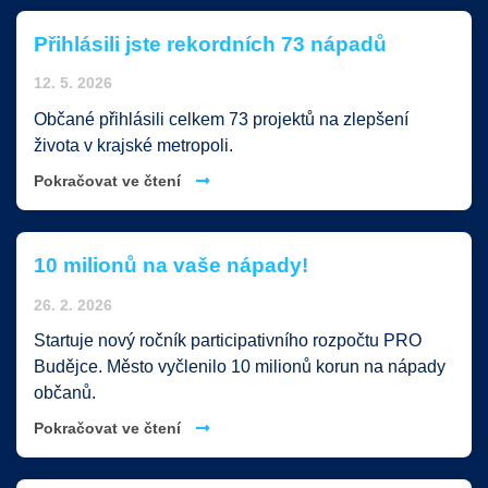
nabízené reklamy zájmům zákazníka, propojení se
sociální sítí atd.
Přihlásili jste rekordních 73 nápadů
12. 5. 2026
Uložit nastavení
Občané přihlásili celkem 73 projektů na zlepšení
života v krajské metropoli.
Přijmout vše
Pokračovat ve čtení
10 milionů na vaše nápady!
26. 2. 2026
Startuje nový ročník participativního rozpočtu PRO
Budějce. Město vyčlenilo 10 milionů korun na nápady
občanů.
Pokračovat ve čtení