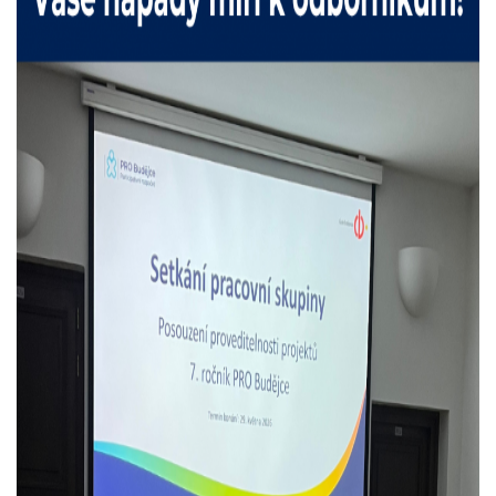
Souhlas s nastavením cookies
Cookies jsou malé soubory, do kterých webové
stránky mohou ukládat informace o vaší aktivitě a
preferencích. Používají se například k tomu, aby si
prohlížeč zapamatoval Vaše přihlášení nebo aby se
uložila Vaše volba v tomto okně.