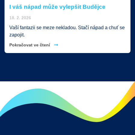
I váš nápad může vylepšit Budějce
18. 2. 2026
Vaší fantazii se meze nekladou. Stačí nápad a chuť se
zapojit.
Pokračovat ve čtení